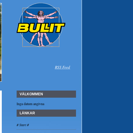
RSS Feed
VÄLKOMMEN
Inga datum angivna
LÄNKAR
# Start #