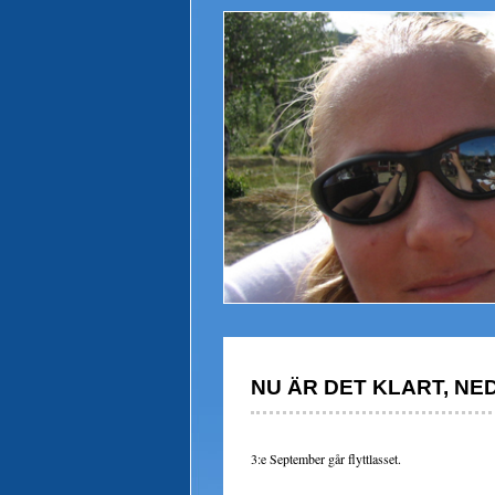
NU ÄR DET KLART, NE
3:e September går flyttlasset.